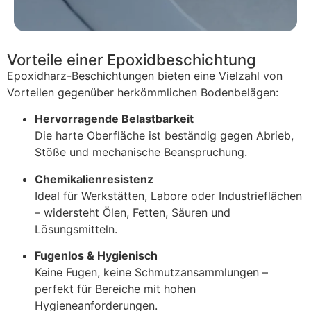
Vorteile einer Epoxidbeschichtung
Epoxidharz-
Beschichtungen
bieten
eine
Vielzahl
von
Vorteilen
gegenüber
herkömmlichen
Bodenbelägen:
Hervorragende
Belastbarkeit
Die
harte
Oberfläche
ist
beständig
gegen
Abrieb,
Stöße
und
mechanische
Beanspruchung.
Chemikalienresistenz
Ideal
für
Werkstätten,
Labore
oder
Industrieflächen
–
widersteht
Ölen,
Fetten,
Säuren
und
Lösungsmitteln.
Fugenlos &
Hygienisch
Keine
Fugen,
keine
Schmutzansammlungen –
perfekt
für
Bereiche
mit
hohen
Hygieneanforderungen.