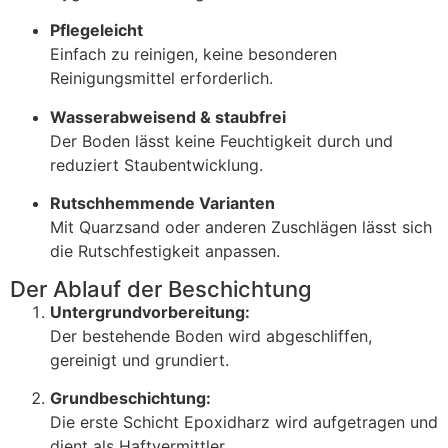
Pflegeleicht
Einfach
zu
reinigen,
keine
besonderen
Reinigungsmittel
erforderlich.
Wasserabweisend &
staubfrei
Der
Boden
lässt
keine
Feuchtigkeit
durch
und
reduziert
Staubentwicklung.
Rutschhemmende
Varianten
Mit
Quarzsand
oder
anderen
Zuschlägen
lässt
sich
die
Rutschfestigkeit
anpassen.
Der Ablauf der Beschichtung
Untergrundvorbereitung:
Der
bestehende
Boden
wird
abgeschliffen,
gereinigt
und
grundiert.
Grundbeschichtung:
Die
erste
Schicht
Epoxidharz
wird
aufgetragen
und
dient
als
Haftvermittler.