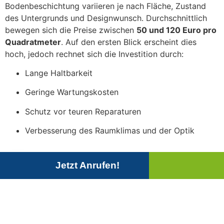
Bodenbeschichtung
variieren
je
nach
Fläche,
Zustand
des
Untergrunds
und
Designwunsch.
Durchschnittlich
bewegen
sich
die
Preise
zwischen
50
und
120
Euro
pro
Quadratmeter
.
Auf
den
ersten
Blick
erscheint
dies
hoch,
jedoch
rechnet
sich
die
Investition
durch:
Lange
Haltbarkeit
Geringe
Wartungskosten
Schutz
vor
teuren
Reparaturen
Verbesserung
des
Raumklimas
und
der
Optik
Einsatzbereiche der
Jetzt Anrufen!
Epoxidbeschichtung
Dank
der
enormen
Widerstandsfähigkeit
und
hygienischen
Eigenschaften
kommt
die
Epoxidbeschichtung
in
vielen
Bereichen
zum
Einsatz: