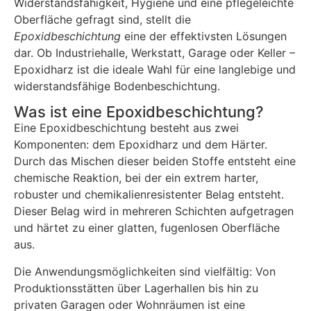
Widerstandsfähigkeit,
Hygiene
und
eine
pflegeleichte
Oberfläche
gefragt
sind,
stellt
die
Epoxidbeschichtung
eine
der
effektivsten
Lösungen
dar.
Ob
Industriehalle,
Werkstatt,
Garage
oder
Keller –
Epoxidharz
ist
die
ideale
Wahl
für
eine
langlebige
und
widerstandsfähige
Bodenbeschichtung.
Was ist eine Epoxidbeschichtung?
Eine
Epoxidbeschichtung
besteht
aus
zwei
Komponenten:
dem
Epoxidharz
und
dem
Härter.
Durch
das
Mischen
dieser
beiden
Stoffe
entsteht
eine
chemische
Reaktion,
bei
der
ein
extrem
harter,
robuster
und
chemikalienresistenter
Belag
entsteht.
Dieser
Belag
wird
in
mehreren
Schichten
aufgetragen
und
härtet
zu
einer
glatten,
fugenlosen
Oberfläche
aus.
Die
Anwendungsmöglichkeiten
sind
vielfältig:
Von
Produktionsstätten
über
Lagerhallen
bis
hin
zu
privaten
Garagen
oder
Wohnräumen
ist
eine