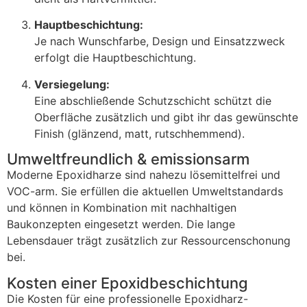
Hauptbeschichtung:
Je
nach
Wunschfarbe,
Design
und
Einsatzzweck
erfolgt
die
Hauptbeschichtung.
Versiegelung:
Eine
abschließende
Schutzschicht
schützt
die
Oberfläche
zusätzlich
und
gibt
ihr
das
gewünschte
Finish (
glänzend,
matt,
rutschhemmend).
Umweltfreundlich & emissionsarm
Moderne
Epoxidharze
sind
nahezu
lösemittelfrei
und
VOC-
arm.
Sie
erfüllen
die
aktuellen
Umweltstandards
und
können
in
Kombination
mit
nachhaltigen
Baukonzepten
eingesetzt
werden.
Die
lange
Lebensdauer
trägt
zusätzlich
zur
Ressourcenschonung
bei.
Kosten einer Epoxidbeschichtung
Die
Kosten
für
eine
professionelle
Epoxidharz-