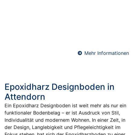
kurze Bauzeiten ankommt. Durch seine schnelle
Trocknung ist er bereits nach wenigen Tagen
belegreif – perfekt für Sanierungen,
Gewerbeobjekte oder zeitkritische Bauprojekte. Wir
verarbeiten hochwertige Schnellzement-Estriche für
maximale Effizienz und Terminsicherheit.
Mehr Informationen
Epoxidharz Designboden in
Attendorn
Ein Epoxidharz Designboden ist weit mehr als nur ein
funktionaler Bodenbelag – er ist Ausdruck von Stil,
Individualität und modernem Wohnen. In einer Zeit, in
der Design, Langlebigkeit und Pflegeleichtigkeit im
Fokus stehen, hat sich der Epoxidharzboden zu einer