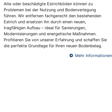
Alte oder beschädigte Estrichböden können zu
Problemen bei der Nutzung und Bodenverlegung
führen. Wir entfernen fachgerecht den bestehenden
Estrich und ersetzen ihn durch einen neuen,
tragfähigen Aufbau – ideal für Sanierungen,
Modernisierungen und energetische Maßnahmen.
Profitieren Sie von unserer Erfahrung und schaffen Sie
die perfekte Grundlage für Ihren neuen Bodenbelag.
Mehr Informationen
Fußbodendämmung in Attendorn
Eine professionelle Fußbodendämmung sorgt für
angenehme Raumtemperaturen, reduziert
Heizkosten und verbessert den Schallschutz. Wir
verlegen hochwertige Dämmsysteme unter
Estrichböden – ideal für Neubauten und