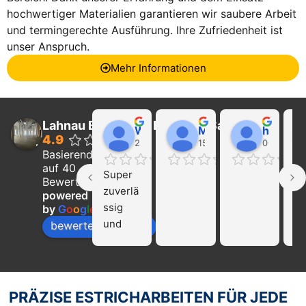
hochwertiger Materialien garantieren wir saubere Arbeit
und termingerechte Ausführung. Ihre Zufriedenheit ist
unser Anspruch.
Mehr Informationen
Lahnau Bau GmbH Estrich & Sanierung
Walter Wider
Marcel Becker
hayat Nikolaeva
4.9
22:21 01 Feb 24
15:39 31 Jan 24
00:29 16 
Basierend
auf 40
Super 
Ich
Bewertungen
zuverlä
ka
powered
ssig 
die
by
G
o
o
g
l
e
und 
Fi
bewerte uns auf
profissi
La
onell!!! 
Ba
Nur zu 
we
empfeh
mp
PRÄZISE ESTRICHARBEITEN FÜR JEDE
len…
en