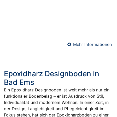
kurze Bauzeiten ankommt. Durch seine schnelle
Trocknung ist er bereits nach wenigen Tagen
belegreif – perfekt für Sanierungen,
Gewerbeobjekte oder zeitkritische Bauprojekte. Wir
verarbeiten hochwertige Schnellzement-Estriche für
maximale Effizienz und Terminsicherheit.
Mehr Informationen
Epoxidharz Designboden in
Bad Ems
Ein Epoxidharz Designboden ist weit mehr als nur ein
funktionaler Bodenbelag – er ist Ausdruck von Stil,
Individualität und modernem Wohnen. In einer Zeit, in
der Design, Langlebigkeit und Pflegeleichtigkeit im
Fokus stehen, hat sich der Epoxidharzboden zu einer