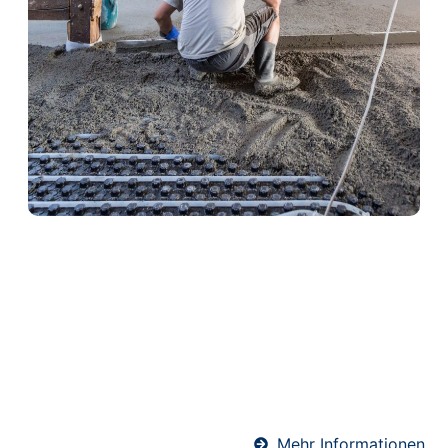
Heizestrich in Bad Ems
Heizestrich ist die ideale Lösung für
Fußbodenheizungen. Er sorgt für eine optimale
Wärmeverteilung und schützt gleichzeitig die
Heizrohre. Unser Team verlegt Heizestrich
fachgerecht und termingerecht – für angenehme
Wärme und ein komfortables Raumklima.
Mehr Informationen