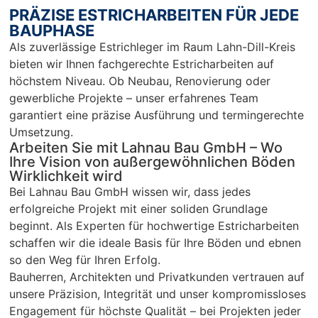
empfeh
mp
PRÄZISE ESTRICHARBEITEN FÜR JEDE
len…
en
BAUPHASE
r 
Als zuverlässige Estrichleger im Raum Lahn-Dill-Kreis
Ar
bieten wir Ihnen fachgerechte Estricharbeiten auf
Sc
höchstem Niveau. Ob Neubau, Renovierung oder
un
gewerbliche Projekte – unser erfahrenes Team
pü
garantiert eine präzise Ausführung und termingerechte
c
Umsetzung.
Arbeiten Sie mit Lahnau Bau GmbH – Wo
Ihre Vision von außergewöhnlichen Böden
Wirklichkeit wird
Bei Lahnau Bau GmbH wissen wir, dass jedes
erfolgreiche Projekt mit einer soliden Grundlage
beginnt. Als Experten für hochwertige Estricharbeiten
schaffen wir die ideale Basis für Ihre Böden und ebnen
so den Weg für Ihren Erfolg.
Bauherren, Architekten und Privatkunden vertrauen auf
unsere Präzision, Integrität und unser kompromissloses
Engagement für höchste Qualität – bei Projekten jeder