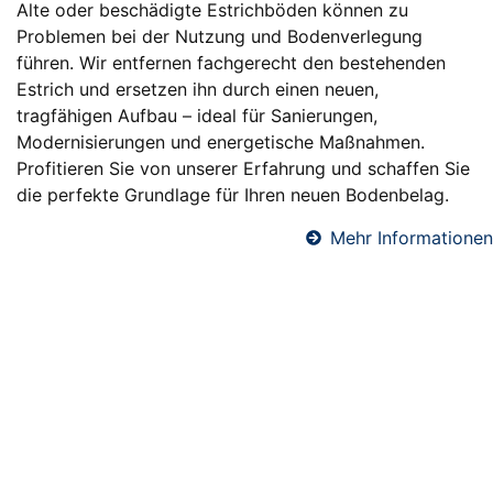
Alte oder beschädigte Estrichböden können zu
Problemen bei der Nutzung und Bodenverlegung
führen. Wir entfernen fachgerecht den bestehenden
Estrich und ersetzen ihn durch einen neuen,
tragfähigen Aufbau – ideal für Sanierungen,
Modernisierungen und energetische Maßnahmen.
Profitieren Sie von unserer Erfahrung und schaffen Sie
die perfekte Grundlage für Ihren neuen Bodenbelag.
Mehr Informationen
Fußbodendämmung in Bad Ems
Eine professionelle Fußbodendämmung sorgt für
angenehme Raumtemperaturen, reduziert
Heizkosten und verbessert den Schallschutz. Wir
verlegen hochwertige Dämmsysteme unter
Estrichböden – ideal für Neubauten und