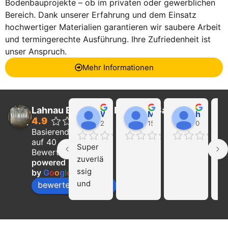
Bodenbauprojekte – ob im privaten oder gewerblichen
Bereich. Dank unserer Erfahrung und dem Einsatz
hochwertiger Materialien garantieren wir saubere Arbeit
und termingerechte Ausführung. Ihre Zufriedenheit ist
unser Anspruch.
Mehr Informationen
Lahnau Bau GmbH Estrich & Sanierung
Walter Wider
Marcel Becker
hayat Nikolaeva
4.9
22:21 01 Feb 24
15:39 31 Jan 24
00:29 16 
Basierend
auf 40
Super 
Ich
Bewertungen
zuverlä
ka
powered
ssig 
die
by
G
o
o
g
l
e
und 
Fi
bewerte uns auf
profissi
La
onell!!! 
Ba
Nur zu 
we