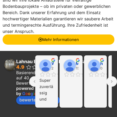
sind wir Ihre lokale Anlaufstelle für vielfältige
Bodenbauprojekte – ob im privaten oder gewerblichen
Bereich. Dank unserer Erfahrung und dem Einsatz
hochwertiger Materialien garantieren wir saubere Arbeit
und termingerechte Ausführung. Ihre Zufriedenheit ist
unser Anspruch.
Mehr Informationen
Lahnau Bau GmbH Estrich & Sanierung
Walter Wider
Marcel Becker
hayat Nikolaeva
4.9
22:21 01 Feb 24
15:39 31 Jan 24
00:29 16 
Basierend
auf 40
Super 
Ich
Bewertungen
zuverlä
ka
powered
ssig 
die
by
G
o
o
g
l
e
und 
Fi
bewerte uns auf
profissi
La
onell!!! 
Ba