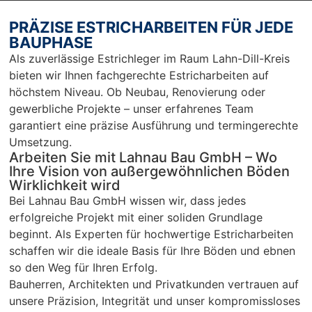
Nur zu 
we
empfeh
mp
PRÄZISE ESTRICHARBEITEN FÜR JEDE
len…
en
BAUPHASE
r 
Als zuverlässige Estrichleger im Raum Lahn-Dill-Kreis
Ar
bieten wir Ihnen fachgerechte Estricharbeiten auf
Sc
höchstem Niveau. Ob Neubau, Renovierung oder
un
gewerbliche Projekte – unser erfahrenes Team
pü
garantiert eine präzise Ausführung und termingerechte
c
Umsetzung.
Arbeiten Sie mit Lahnau Bau GmbH – Wo
Ihre Vision von außergewöhnlichen Böden
Wirklichkeit wird
Bei Lahnau Bau GmbH wissen wir, dass jedes
erfolgreiche Projekt mit einer soliden Grundlage
beginnt. Als Experten für hochwertige Estricharbeiten
schaffen wir die ideale Basis für Ihre Böden und ebnen
so den Weg für Ihren Erfolg.
Bauherren, Architekten und Privatkunden vertrauen auf
unsere Präzision, Integrität und unser kompromissloses