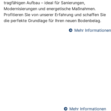
tragfähigen Aufbau – ideal für Sanierungen,
Modernisierungen und energetische Maßnahmen.
Profitieren Sie von unserer Erfahrung und schaffen Sie
die perfekte Grundlage für Ihren neuen Bodenbelag.
Mehr Informationen
Fußbodendämmung in Biblis
Eine professionelle Fußbodendämmung sorgt für
angenehme Raumtemperaturen, reduziert
Heizkosten und verbessert den Schallschutz. Wir
verlegen hochwertige Dämmsysteme unter
Estrichböden – ideal für Neubauten und
Sanierungen. Perfekt abgestimmt auf Ihre
Anforderungen und die geltenden Energiestandards.
Mehr Informationen