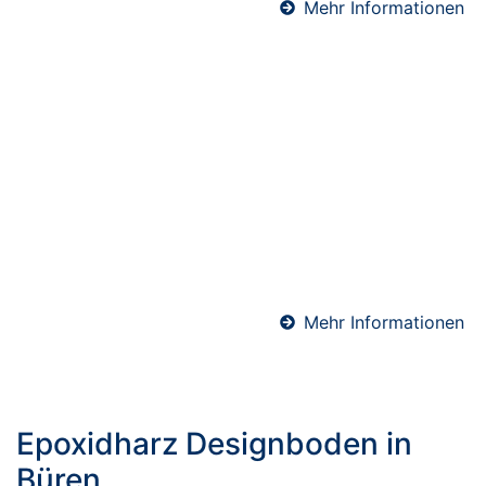
Mehr Informationen
Schnellestrich in Büren
Schnellestrich ist die ideale Lösung, wenn es auf
kurze Bauzeiten ankommt. Durch seine schnelle
Trocknung ist er bereits nach wenigen Tagen
belegreif – perfekt für Sanierungen,
Gewerbeobjekte oder zeitkritische Bauprojekte. Wir
verarbeiten hochwertige Schnellzement-Estriche für
maximale Effizienz und Terminsicherheit.
Mehr Informationen
Epoxidharz Designboden in
Büren