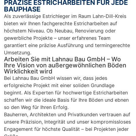
PRÄZISE ESTRICHARBEITEN FÜR JEDE
len…
en
BAUPHASE
r 
Als zuverlässige Estrichleger im Raum Lahn-Dill-Kreis
Ar
bieten wir Ihnen fachgerechte Estricharbeiten auf
Sc
höchstem Niveau. Ob Neubau, Renovierung oder
un
gewerbliche Projekte – unser erfahrenes Team
pü
garantiert eine präzise Ausführung und termingerechte
c
Umsetzung.
Arbeiten Sie mit Lahnau Bau GmbH – Wo
Ihre Vision von außergewöhnlichen Böden
Wirklichkeit wird
Bei Lahnau Bau GmbH wissen wir, dass jedes
erfolgreiche Projekt mit einer soliden Grundlage
beginnt. Als Experten für hochwertige Estricharbeiten
schaffen wir die ideale Basis für Ihre Böden und ebnen
so den Weg für Ihren Erfolg.
Bauherren, Architekten und Privatkunden vertrauen auf
unsere Präzision, Integrität und unser kompromissloses
Engagement für höchste Qualität – bei Projekten jeder