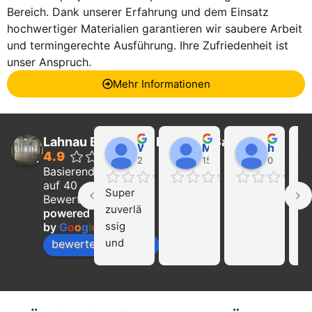
Bereich. Dank unserer Erfahrung und dem Einsatz
hochwertiger Materialien garantieren wir saubere Arbeit
und termingerechte Ausführung. Ihre Zufriedenheit ist
unser Anspruch.
Mehr Informationen
Lahnau Bau GmbH Estrich & Sanierung
Walter Wider
Marcel Becker
hayat Nikolaeva
4.9
22:21 01 Feb 24
15:39 31 Jan 24
00:29 16 
Basierend
auf 40
Super 
Ich
Bewertungen
zuverlä
ka
powered
ssig 
die
by
G
o
o
g
l
e
und 
Fi
bewerte uns auf
profissi
La
onell!!! 
Ba
Nur zu 
we
empfeh
mp