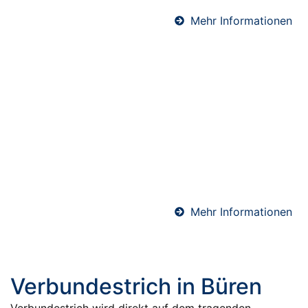
Mehr Informationen
Abdichtungen in Büren
Professionelle Abdichtungen sind essenziell für den
langfristigen Schutz von Bauwerken. Ob Keller, Bad
oder Bodenfläche – wir sorgen mit hochwertigen
Materialien und präziser Ausführung für eine
sichere und dauerhafte Abdichtung gegen
Feuchtigkeit.
Mehr Informationen
Verbundestrich in Büren