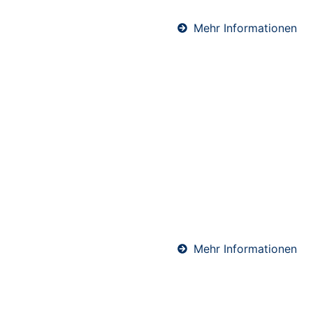
Mehr Informationen
Schwimmender Estrich in
Dalheim
Schwimmender Estrich wird auf einer Dämmschicht
verlegt und kommt ohne direkte Verbindung zum
Baukörper aus. Dadurch bietet er hervorragenden
Wärme- und Schallschutz. Ideal für Wohnräume und
Mehrfamilienhäuser – präzise ausgeführt von
unserem erfahrenen Estrich-Team.
Mehr Informationen
Abdichtungen in Dalheim