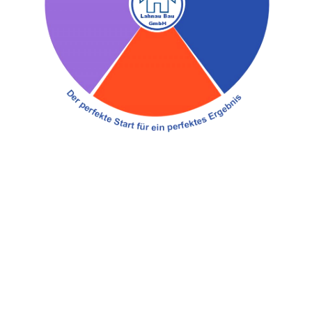
Heizestrich in Dalheim
Heizestrich ist die ideale Lösung für
Fußbodenheizungen. Er sorgt für eine optimale
Wärmeverteilung und schützt gleichzeitig die
Heizrohre. Unser Team verlegt Heizestrich
fachgerecht und termingerecht – für angenehme
Wärme und ein komfortables Raumklima.