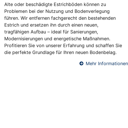
Alte oder beschädigte Estrichböden können zu
Problemen bei der Nutzung und Bodenverlegung
führen. Wir entfernen fachgerecht den bestehenden
Estrich und ersetzen ihn durch einen neuen,
tragfähigen Aufbau – ideal für Sanierungen,
Modernisierungen und energetische Maßnahmen.
Profitieren Sie von unserer Erfahrung und schaffen Sie
die perfekte Grundlage für Ihren neuen Bodenbelag.
Mehr Informationen
Fußbodendämmung in Dalheim
Eine professionelle Fußbodendämmung sorgt für
angenehme Raumtemperaturen, reduziert
Heizkosten und verbessert den Schallschutz. Wir
verlegen hochwertige Dämmsysteme unter
Estrichböden – ideal für Neubauten und