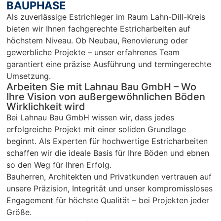
len…
en
BAUPHASE
r 
Als zuverlässige Estrichleger im Raum Lahn-Dill-Kreis
Ar
bieten wir Ihnen fachgerechte Estricharbeiten auf
Sc
höchstem Niveau. Ob Neubau, Renovierung oder
un
gewerbliche Projekte – unser erfahrenes Team
pü
garantiert eine präzise Ausführung und termingerechte
c
Umsetzung.
Arbeiten Sie mit Lahnau Bau GmbH – Wo
Ihre Vision von außergewöhnlichen Böden
Wirklichkeit wird
Bei Lahnau Bau GmbH wissen wir, dass jedes
erfolgreiche Projekt mit einer soliden Grundlage
beginnt. Als Experten für hochwertige Estricharbeiten
schaffen wir die ideale Basis für Ihre Böden und ebnen
so den Weg für Ihren Erfolg.
Bauherren, Architekten und Privatkunden vertrauen auf
unsere Präzision, Integrität und unser kompromissloses
Engagement für höchste Qualität – bei Projekten jeder
Größe.