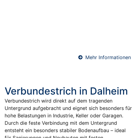
Professionelle Abdichtungen sind essenziell für den
langfristigen Schutz von Bauwerken. Ob Keller, Bad
oder Bodenfläche – wir sorgen mit hochwertigen
Materialien und präziser Ausführung für eine
sichere und dauerhafte Abdichtung gegen
Feuchtigkeit.
Mehr Informationen
Verbundestrich in Dalheim
Verbundestrich wird direkt auf dem tragenden
Untergrund aufgebracht und eignet sich besonders für
hohe Belastungen in Industrie, Keller oder Garagen.
Durch die feste Verbindung mit dem Untergrund
entsteht ein besonders stabiler Bodenaufbau – ideal
für Sanierungen und Neubauten mit festen