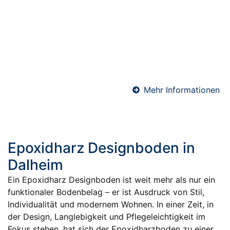
kurze Bauzeiten ankommt. Durch seine schnelle
Trocknung ist er bereits nach wenigen Tagen
belegreif – perfekt für Sanierungen,
Gewerbeobjekte oder zeitkritische Bauprojekte. Wir
verarbeiten hochwertige Schnellzement-Estriche für
maximale Effizienz und Terminsicherheit.
Mehr Informationen
Epoxidharz Designboden in
Dalheim
Ein Epoxidharz Designboden ist weit mehr als nur ein
funktionaler Bodenbelag – er ist Ausdruck von Stil,
Individualität und modernem Wohnen. In einer Zeit, in
der Design, Langlebigkeit und Pflegeleichtigkeit im
Fokus stehen, hat sich der Epoxidharzboden zu einer