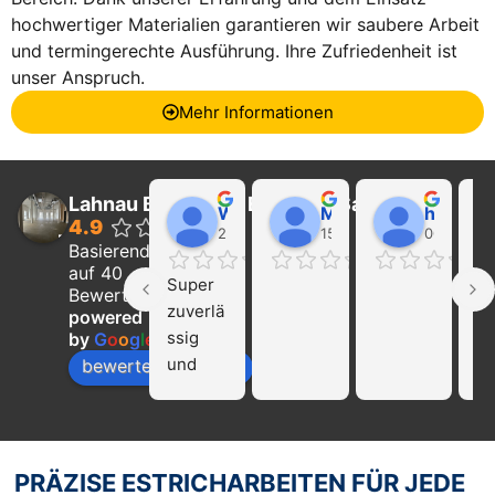
hochwertiger Materialien garantieren wir saubere Arbeit
und termingerechte Ausführung. Ihre Zufriedenheit ist
unser Anspruch.
Mehr Informationen
Lahnau Bau GmbH Estrich & Sanierung
Walter Wider
Marcel Becker
hayat Nikolaeva
4.9
22:21 01 Feb 24
15:39 31 Jan 24
00:29 16 
Basierend
auf 40
Super 
Ich
Bewertungen
zuverlä
ka
powered
ssig 
die
by
G
o
o
g
l
e
und 
Fi
bewerte uns auf
profissi
La
onell!!! 
Ba
Nur zu 
we
empfeh
mp
PRÄZISE ESTRICHARBEITEN FÜR JEDE