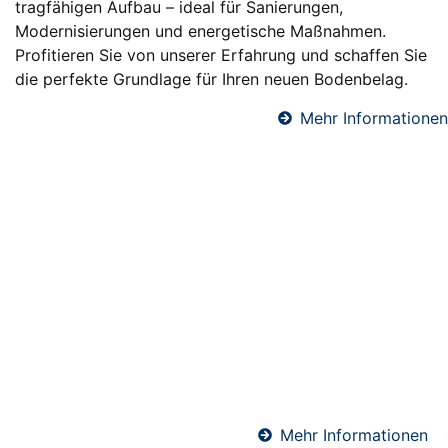
tragfähigen Aufbau – ideal für Sanierungen,
Modernisierungen und energetische Maßnahmen.
Profitieren Sie von unserer Erfahrung und schaffen Sie
die perfekte Grundlage für Ihren neuen Bodenbelag.
Mehr Informationen
Fußbodendämmung in Diez
Eine professionelle Fußbodendämmung sorgt für
angenehme Raumtemperaturen, reduziert
Heizkosten und verbessert den Schallschutz. Wir
verlegen hochwertige Dämmsysteme unter
Estrichböden – ideal für Neubauten und
Sanierungen. Perfekt abgestimmt auf Ihre
Anforderungen und die geltenden Energiestandards.
Mehr Informationen