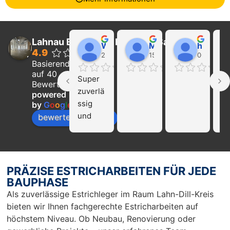
Lahnau Bau GmbH Estrich & Sanierung
Walter Wider
Marcel Becker
hayat Nikolaeva
4.9
22:21 01 Feb 24
15:39 31 Jan 24
00:29 16 
Basierend
auf 40
Super 
Ich
Bewertungen
zuverlä
ka
powered
ssig 
die
by
G
o
o
g
l
e
und 
Fi
bewerte uns auf
profissi
La
onell!!! 
Ba
Nur zu 
we
empfeh
mp
PRÄZISE ESTRICHARBEITEN FÜR JEDE
len…
en
BAUPHASE
r 
Als zuverlässige Estrichleger im Raum Lahn-Dill-Kreis
Ar
bieten wir Ihnen fachgerechte Estricharbeiten auf
Sc
höchstem Niveau. Ob Neubau, Renovierung oder
un