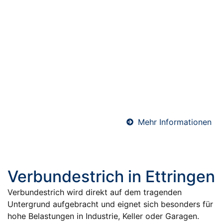
Abdichtungen in
Ettringen
Professionelle Abdichtungen sind essenziell für den
langfristigen Schutz von Bauwerken. Ob Keller, Bad
oder Bodenfläche – wir sorgen mit hochwertigen
Materialien und präziser Ausführung für eine
sichere und dauerhafte Abdichtung gegen
Feuchtigkeit.
Mehr Informationen
Verbundestrich in Ettringen
Verbundestrich wird direkt auf dem tragenden
Untergrund aufgebracht und eignet sich besonders für
hohe Belastungen in Industrie, Keller oder Garagen.