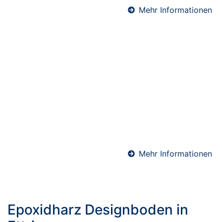
Mehr Informationen
Schnellestrich in Ettringen
Schnellestrich ist die ideale Lösung, wenn es auf
kurze Bauzeiten ankommt. Durch seine schnelle
Trocknung ist er bereits nach wenigen Tagen
belegreif – perfekt für Sanierungen,
Gewerbeobjekte oder zeitkritische Bauprojekte. Wir
verarbeiten hochwertige Schnellzement-Estriche für
maximale Effizienz und Terminsicherheit.
Mehr Informationen
Epoxidharz Designboden in