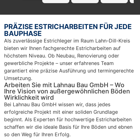
profissi
La
onell!!! 
Ba
Nur zu 
we
empfeh
mp
PRÄZISE ESTRICHARBEITEN FÜR JEDE
len…
en
BAUPHASE
r 
Als zuverlässige Estrichleger im Raum Lahn-Dill-Kreis
Ar
bieten wir Ihnen fachgerechte Estricharbeiten auf
Sc
höchstem Niveau. Ob Neubau, Renovierung oder
un
gewerbliche Projekte – unser erfahrenes Team
pü
garantiert eine präzise Ausführung und termingerechte
c
Umsetzung.
Arbeiten Sie mit Lahnau Bau GmbH – Wo
Ihre Vision von außergewöhnlichen Böden
Wirklichkeit wird
Bei Lahnau Bau GmbH wissen wir, dass jedes
erfolgreiche Projekt mit einer soliden Grundlage
beginnt. Als Experten für hochwertige Estricharbeiten
schaffen wir die ideale Basis für Ihre Böden und ebnen
so den Weg für Ihren Erfolg.