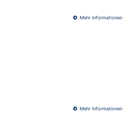
Wärme und ein komfortables Raumklima.
Mehr Informationen
Schwimmender Estrich in
Ettringen
Schwimmender Estrich wird auf einer Dämmschicht
verlegt und kommt ohne direkte Verbindung zum
Baukörper aus. Dadurch bietet er hervorragenden
Wärme- und Schallschutz. Ideal für Wohnräume und
Mehrfamilienhäuser – präzise ausgeführt von
unserem erfahrenen Estrich-Team.
Mehr Informationen