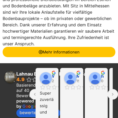
und Bodenbeläge anzubieten. Mit Sitz in Mittelhessen
sind wir Ihre lokale Anlaufstelle für vielfältige
Bodenbauprojekte – ob im privaten oder gewerblichen
Bereich. Dank unserer Erfahrung und dem Einsatz
hochwertiger Materialien garantieren wir saubere Arbeit
und termingerechte Ausführung. Ihre Zufriedenheit ist
unser Anspruch.
Mehr Informationen
Lahnau Bau GmbH Estrich & Sanierung
Walter Wider
Marcel Becker
hayat Nikolaeva
4.9
22:21 01 Feb 24
15:39 31 Jan 24
00:29 16 
Basierend
auf 40
Super 
Ich
Bewertungen
zuverlä
ka
powered
ssig 
die
by
G
o
o
g
l
e
und 
Fi
bewerte uns auf