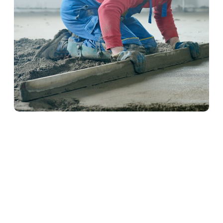
Schwimmender Estrich in
Flieden
Schwimmender Estrich wird auf einer Dämmschicht
verlegt und kommt ohne direkte Verbindung zum
Baukörper aus. Dadurch bietet er hervorragenden
Wärme- und Schallschutz. Ideal für Wohnräume und
Mehrfamilienhäuser – präzise ausgeführt von
unserem erfahrenen Estrich-Team.