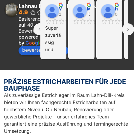
Lahnau Bau GmbH Estrich & Sanierung
Walter Wider
Marcel Becker
hayat Nikolaeva
4.9
22:21 01 Feb 24
15:39 31 Jan 24
00:29 16 
Basierend
auf 40
Super 
Ich
Bewertungen
zuverlä
ka
powered
ssig 
die
by
G
o
o
g
l
e
und 
Fi
bewerte uns auf
profissi
La
onell!!! 
Ba
Nur zu 
we
empfeh
mp
PRÄZISE ESTRICHARBEITEN FÜR JEDE
len…
en
BAUPHASE
r 
Als zuverlässige Estrichleger im Raum Lahn-Dill-Kreis
Ar
bieten wir Ihnen fachgerechte Estricharbeiten auf
Sc
höchstem Niveau. Ob Neubau, Renovierung oder
un
gewerbliche Projekte – unser erfahrenes Team
pü
garantiert eine präzise Ausführung und termingerechte
c
Umsetzung.