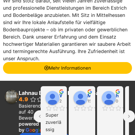
Wir sind stolz darauf, seit vielen Jahren zuverlässige
und professionelle Dienstleistungen im Bereich Estrich
und Bodenbeläge anzubieten. Mit Sitz in Mittelhessen
sind wir Ihre lokale Anlaufstelle für vielfältige
Bodenbauprojekte – ob im privaten oder gewerblichen
Bereich. Dank unserer Erfahrung und dem Einsatz
hochwertiger Materialien garantieren wir saubere Arbeit
und termingerechte Ausführung. Ihre Zufriedenheit ist
unser Anspruch.
Mehr Informationen
Lahnau Bau GmbH Estrich & Sanierung
Walter Wider
Marcel Becker
hayat Nikolaeva
4.9
22:21 01 Feb 24
15:39 31 Jan 24
00:29 16 
Basierend
auf 40
Super 
Ich
Bewertungen
zuverlä
ka
powered
ssig 
die
by
G
o
o
g
l
e