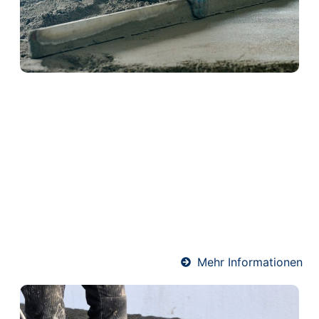
Schwimmender Estrich in
Gau-Bischofsheim
Schwimmender Estrich wird auf einer Dämmschicht
verlegt und kommt ohne direkte Verbindung zum
Baukörper aus. Dadurch bietet er hervorragenden
Wärme- und Schallschutz. Ideal für Wohnräume und
Mehrfamilienhäuser – präzise ausgeführt von
unserem erfahrenen Estrich-Team.
Mehr Informationen