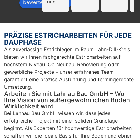
und 
Fi
bewerte uns auf
profissi
La
onell!!! 
Ba
Nur zu 
we
empfeh
mp
PRÄZISE ESTRICHARBEITEN FÜR JEDE
len…
en
BAUPHASE
r 
Als zuverlässige Estrichleger im Raum Lahn-Dill-Kreis
Ar
bieten wir Ihnen fachgerechte Estricharbeiten auf
Sc
höchstem Niveau. Ob Neubau, Renovierung oder
un
gewerbliche Projekte – unser erfahrenes Team
pü
garantiert eine präzise Ausführung und termingerechte
c
Umsetzung.
Arbeiten Sie mit Lahnau Bau GmbH – Wo
Ihre Vision von außergewöhnlichen Böden
Wirklichkeit wird
Bei Lahnau Bau GmbH wissen wir, dass jedes
erfolgreiche Projekt mit einer soliden Grundlage
beginnt. Als Experten für hochwertige Estricharbeiten
schaffen wir die ideale Basis für Ihre Böden und ebnen