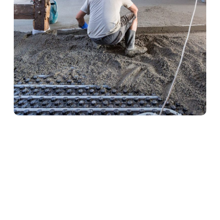
Heizestrich in Haiger
Heizestrich ist die ideale Lösung für
Fußbodenheizungen. Er sorgt für eine optimale
Wärmeverteilung und schützt gleichzeitig die
Heizrohre. Unser Team verlegt Heizestrich
fachgerecht und termingerecht – für angenehme
Wärme und ein komfortables Raumklima.