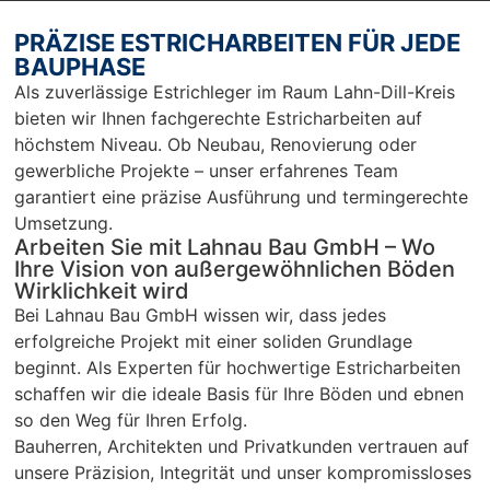
Nur zu 
we
empfeh
mp
PRÄZISE ESTRICHARBEITEN FÜR JEDE
len…
en
BAUPHASE
r 
Als zuverlässige Estrichleger im Raum Lahn-Dill-Kreis
Ar
bieten wir Ihnen fachgerechte Estricharbeiten auf
Sc
höchstem Niveau. Ob Neubau, Renovierung oder
un
gewerbliche Projekte – unser erfahrenes Team
pü
garantiert eine präzise Ausführung und termingerechte
c
Umsetzung.
Arbeiten Sie mit Lahnau Bau GmbH – Wo
Ihre Vision von außergewöhnlichen Böden
Wirklichkeit wird
Bei Lahnau Bau GmbH wissen wir, dass jedes
erfolgreiche Projekt mit einer soliden Grundlage
beginnt. Als Experten für hochwertige Estricharbeiten
schaffen wir die ideale Basis für Ihre Böden und ebnen
so den Weg für Ihren Erfolg.
Bauherren, Architekten und Privatkunden vertrauen auf
unsere Präzision, Integrität und unser kompromissloses