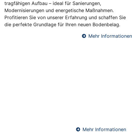
tragfähigen Aufbau – ideal für Sanierungen,
Modernisierungen und energetische Maßnahmen.
Profitieren Sie von unserer Erfahrung und schaffen Sie
die perfekte Grundlage für Ihren neuen Bodenbelag.
Mehr Informationen
Fußbodendämmung in Haiger
Eine professionelle Fußbodendämmung sorgt für
angenehme Raumtemperaturen, reduziert
Heizkosten und verbessert den Schallschutz. Wir
verlegen hochwertige Dämmsysteme unter
Estrichböden – ideal für Neubauten und
Sanierungen. Perfekt abgestimmt auf Ihre
Anforderungen und die geltenden Energiestandards.
Mehr Informationen