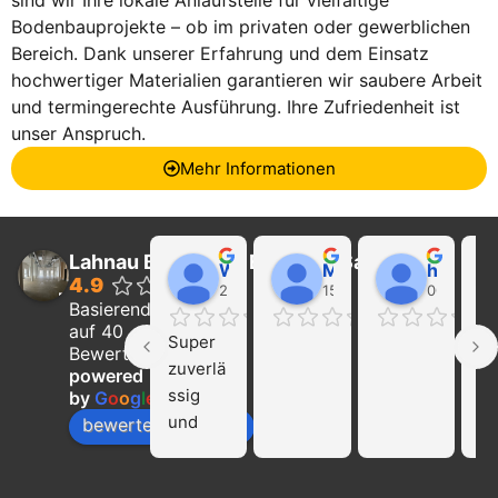
sind wir Ihre lokale Anlaufstelle für vielfältige
Bodenbauprojekte – ob im privaten oder gewerblichen
Bereich. Dank unserer Erfahrung und dem Einsatz
hochwertiger Materialien garantieren wir saubere Arbeit
und termingerechte Ausführung. Ihre Zufriedenheit ist
unser Anspruch.
Mehr Informationen
Lahnau Bau GmbH Estrich & Sanierung
Walter Wider
Marcel Becker
hayat Nikolaeva
4.9
22:21 01 Feb 24
15:39 31 Jan 24
00:29 16 
Basierend
auf 40
Super 
Ich
Bewertungen
zuverlä
ka
powered
ssig 
die
by
G
o
o
g
l
e
und 
Fi
bewerte uns auf
profissi
La
onell!!! 
Ba