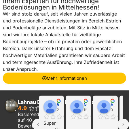
Ihrem Experten für hochwertige
Bodenlösungen in Mittelhessen!
Wir sind stolz darauf, seit vielen Jahren zuverlässige
und professionelle Dienstleistungen im Bereich Estrich
und Bodenbeläge anzubieten. Mit Sitz in Mittelhessen
sind wir Ihre lokale Anlaufstelle für vielfältige
Bodenbauprojekte – ob im privaten oder gewerblichen
Bereich. Dank unserer Erfahrung und dem Einsatz
hochwertiger Materialien garantieren wir saubere Arbeit
und termingerechte Ausführung. Ihre Zufriedenheit ist
unser Anspruch.
Mehr Informationen
Lahnau Bau GmbH Estrich & Sanierung
Walter Wider
Marcel Becker
hayat Nikolaeva
4.9
22:21 01 Feb 24
15:39 31 Jan 24
00:29 16 
Basierend
auf 40
Super 
Ich
Bewertungen