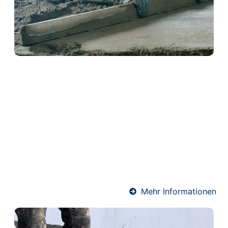
Schwimmender Estrich in
Herborn
Schwimmender Estrich wird auf einer Dämmschicht
verlegt und kommt ohne direkte Verbindung zum
Baukörper aus. Dadurch bietet er hervorragenden
Wärme- und Schallschutz. Ideal für Wohnräume und
Mehrfamilienhäuser – präzise ausgeführt von
unserem erfahrenen Estrich-Team.
Mehr Informationen