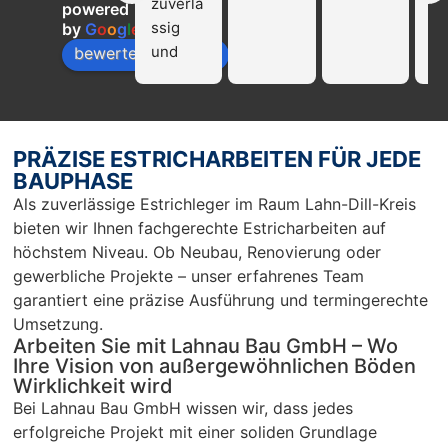
zuverlä
ka
powered
ssig 
die
by
G
o
o
g
l
e
und 
Fi
bewerte uns auf
profissi
La
onell!!! 
Ba
Nur zu 
we
empfeh
mp
PRÄZISE ESTRICHARBEITEN FÜR JEDE
len…
en
BAUPHASE
r 
Als zuverlässige Estrichleger im Raum Lahn-Dill-Kreis
Ar
bieten wir Ihnen fachgerechte Estricharbeiten auf
Sc
höchstem Niveau. Ob Neubau, Renovierung oder
un
gewerbliche Projekte – unser erfahrenes Team
pü
garantiert eine präzise Ausführung und termingerechte
c
Umsetzung.
Arbeiten Sie mit Lahnau Bau GmbH – Wo
Ihre Vision von außergewöhnlichen Böden
Wirklichkeit wird
Bei Lahnau Bau GmbH wissen wir, dass jedes
erfolgreiche Projekt mit einer soliden Grundlage