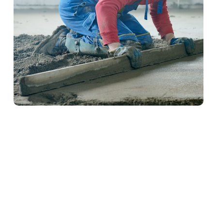
Schwimmender Estrich in
Hückeswagen
Schwimmender Estrich wird auf einer Dämmschicht
verlegt und kommt ohne direkte Verbindung zum
Baukörper aus. Dadurch bietet er hervorragenden
Wärme- und Schallschutz. Ideal für Wohnräume und
Mehrfamilienhäuser – präzise ausgeführt von
unserem erfahrenen Estrich-Team.