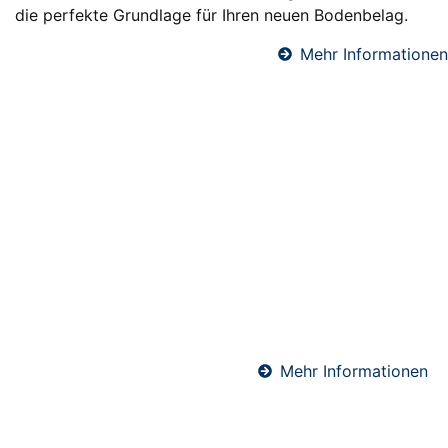
die perfekte Grundlage für Ihren neuen Bodenbelag.
Mehr Informationen
Fußbodendämmung in Hückeswagen
Eine professionelle Fußbodendämmung sorgt für
angenehme Raumtemperaturen, reduziert
Heizkosten und verbessert den Schallschutz. Wir
verlegen hochwertige Dämmsysteme unter
Estrichböden – ideal für Neubauten und
Sanierungen. Perfekt abgestimmt auf Ihre
Anforderungen und die geltenden Energiestandards.
Mehr Informationen