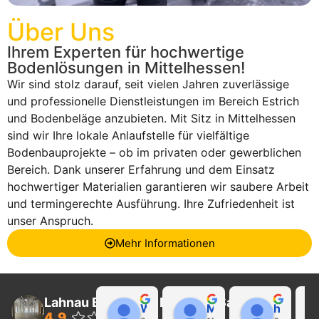
Über Uns
Ihrem Experten für hochwertige
Bodenlösungen in Mittelhessen!
Wir sind stolz darauf, seit vielen Jahren zuverlässige
und professionelle Dienstleistungen im Bereich Estrich
und Bodenbeläge anzubieten. Mit Sitz in Mittelhessen
sind wir Ihre lokale Anlaufstelle für vielfältige
Bodenbauprojekte – ob im privaten oder gewerblichen
Bereich. Dank unserer Erfahrung und dem Einsatz
hochwertiger Materialien garantieren wir saubere Arbeit
und termingerechte Ausführung. Ihre Zufriedenheit ist
unser Anspruch.
Mehr Informationen
Lahnau Bau GmbH Estrich & Sanierung
Walter Wider
Marcel Becker
hayat Nikolaeva
4.9