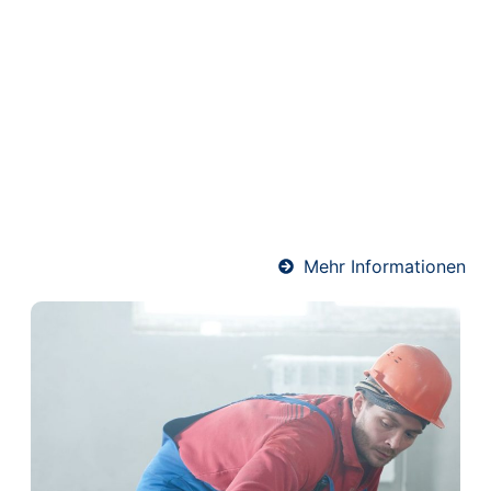
Heizestrich in
Hückeswagen
Heizestrich ist die ideale Lösung für
Fußbodenheizungen. Er sorgt für eine optimale
Wärmeverteilung und schützt gleichzeitig die
Heizrohre. Unser Team verlegt Heizestrich
fachgerecht und termingerecht – für angenehme
Wärme und ein komfortables Raumklima.
Mehr Informationen