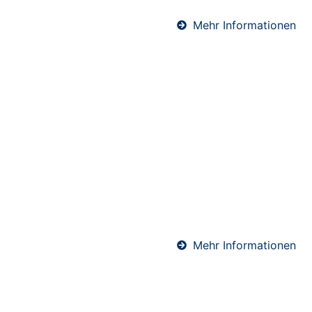
Mehr Informationen
Abdichtungen in
Hückeswagen
Professionelle Abdichtungen sind essenziell für den
langfristigen Schutz von Bauwerken. Ob Keller, Bad
oder Bodenfläche – wir sorgen mit hochwertigen
Materialien und präziser Ausführung für eine
sichere und dauerhafte Abdichtung gegen
Feuchtigkeit.
Mehr Informationen