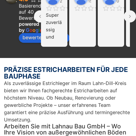
22:21 01 Feb 24
15:39 31 Jan 24
00:29 16 
Basierend
auf 40
Super 
Ich
Bewertungen
zuverlä
ka
powered
ssig 
die
by
G
o
o
g
l
e
und 
Fi
bewerte uns auf
profissi
La
onell!!! 
Ba
Nur zu 
we
empfeh
mp
PRÄZISE ESTRICHARBEITEN FÜR JEDE
len…
en
BAUPHASE
r 
Als zuverlässige Estrichleger im Raum Lahn-Dill-Kreis
Ar
bieten wir Ihnen fachgerechte Estricharbeiten auf
Sc
höchstem Niveau. Ob Neubau, Renovierung oder
un
gewerbliche Projekte – unser erfahrenes Team
pü
garantiert eine präzise Ausführung und termingerechte
c
Umsetzung.
Arbeiten Sie mit Lahnau Bau GmbH – Wo
Ihre Vision von außergewöhnlichen Böden