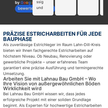
ssig 
die
by
G
o
o
g
l
e
und 
Fi
bewerte uns auf
profissi
La
onell!!! 
Ba
Nur zu 
we
empfeh
mp
PRÄZISE ESTRICHARBEITEN FÜR JEDE
len…
en
BAUPHASE
r 
Als zuverlässige Estrichleger im Raum Lahn-Dill-Kreis
Ar
bieten wir Ihnen fachgerechte Estricharbeiten auf
Sc
höchstem Niveau. Ob Neubau, Renovierung oder
un
gewerbliche Projekte – unser erfahrenes Team
pü
garantiert eine präzise Ausführung und termingerechte
c
Umsetzung.
Arbeiten Sie mit Lahnau Bau GmbH – Wo
Ihre Vision von außergewöhnlichen Böden
Wirklichkeit wird
Bei Lahnau Bau GmbH wissen wir, dass jedes
erfolgreiche Projekt mit einer soliden Grundlage
beginnt. Als Experten für hochwertige Estricharbeiten