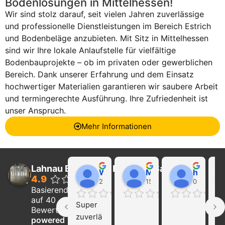
Bodenlösungen in Mittelhessen!
Wir sind stolz darauf, seit vielen Jahren zuverlässige
und professionelle Dienstleistungen im Bereich Estrich
und Bodenbeläge anzubieten. Mit Sitz in Mittelhessen
sind wir Ihre lokale Anlaufstelle für vielfältige
Bodenbauprojekte – ob im privaten oder gewerblichen
Bereich. Dank unserer Erfahrung und dem Einsatz
hochwertiger Materialien garantieren wir saubere Arbeit
und termingerechte Ausführung. Ihre Zufriedenheit ist
unser Anspruch.
Mehr Informationen
Lahnau Bau GmbH Estrich & Sanierung
Walter Wider
Marcel Becker
hayat Nikolaeva
4.9
22:21 01 Feb 24
15:39 31 Jan 24
00:29 16 
Basierend
auf 40
Super 
Ich
Bewertungen
zuverlä
ka
powered