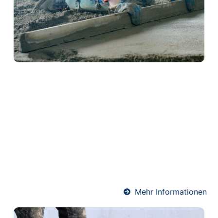
Schwimmender Estrich in
Niedenstein
Schwimmender Estrich wird auf einer Dämmschicht
verlegt und kommt ohne direkte Verbindung zum
Baukörper aus. Dadurch bietet er hervorragenden
Wärme- und Schallschutz. Ideal für Wohnräume und
Mehrfamilienhäuser – präzise ausgeführt von
unserem erfahrenen Estrich-Team.
Mehr Informationen