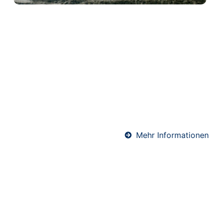
Schwimmender Estrich in
Niederzissen
Schwimmender Estrich wird auf einer Dämmschicht
verlegt und kommt ohne direkte Verbindung zum
Baukörper aus. Dadurch bietet er hervorragenden
Wärme- und Schallschutz. Ideal für Wohnräume und
Mehrfamilienhäuser – präzise ausgeführt von
unserem erfahrenen Estrich-Team.
Mehr Informationen
Abdichtungen in
Niederzissen
Professionelle Abdichtungen sind essenziell für den