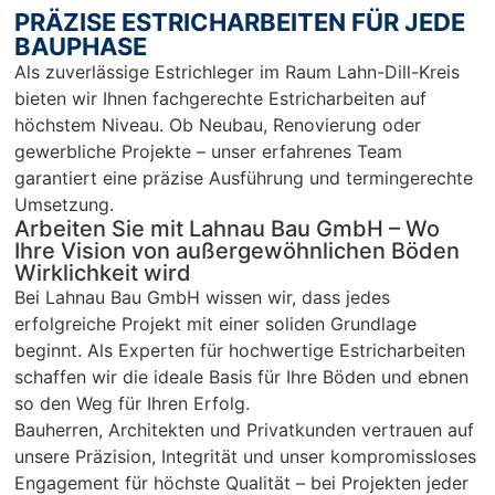
empfeh
mp
PRÄZISE ESTRICHARBEITEN FÜR JEDE
len…
en
BAUPHASE
r 
Als zuverlässige Estrichleger im Raum Lahn-Dill-Kreis
Ar
bieten wir Ihnen fachgerechte Estricharbeiten auf
Sc
höchstem Niveau. Ob Neubau, Renovierung oder
un
gewerbliche Projekte – unser erfahrenes Team
pü
garantiert eine präzise Ausführung und termingerechte
c
Umsetzung.
Arbeiten Sie mit Lahnau Bau GmbH – Wo
Ihre Vision von außergewöhnlichen Böden
Wirklichkeit wird
Bei Lahnau Bau GmbH wissen wir, dass jedes
erfolgreiche Projekt mit einer soliden Grundlage
beginnt. Als Experten für hochwertige Estricharbeiten
schaffen wir die ideale Basis für Ihre Böden und ebnen
so den Weg für Ihren Erfolg.
Bauherren, Architekten und Privatkunden vertrauen auf
unsere Präzision, Integrität und unser kompromissloses
Engagement für höchste Qualität – bei Projekten jeder