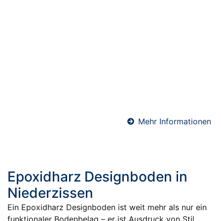
Schnellestrich in Niederzissen
Schnellestrich ist die ideale Lösung, wenn es auf
kurze Bauzeiten ankommt. Durch seine schnelle
Trocknung ist er bereits nach wenigen Tagen
belegreif – perfekt für Sanierungen,
Gewerbeobjekte oder zeitkritische Bauprojekte. Wir
verarbeiten hochwertige Schnellzement-Estriche für
maximale Effizienz und Terminsicherheit.
Mehr Informationen
Epoxidharz Designboden in
Niederzissen
Ein Epoxidharz Designboden ist weit mehr als nur ein
funktionaler Bodenbelag – er ist Ausdruck von Stil,