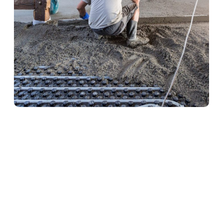
Heizestrich in
Niederzissen
Heizestrich ist die ideale Lösung für
Fußbodenheizungen. Er sorgt für eine optimale
Wärmeverteilung und schützt gleichzeitig die
Heizrohre. Unser Team verlegt Heizestrich
fachgerecht und termingerecht – für angenehme
Wärme und ein komfortables Raumklima.