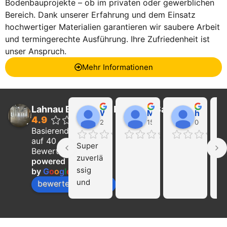
Bodenbauprojekte – ob im privaten oder gewerblichen
Bereich. Dank unserer Erfahrung und dem Einsatz
hochwertiger Materialien garantieren wir saubere Arbeit
und termingerechte Ausführung. Ihre Zufriedenheit ist
unser Anspruch.
Mehr Informationen
Lahnau Bau GmbH Estrich & Sanierung
Walter Wider
Marcel Becker
hayat Nikolaeva
4.9
22:21 01 Feb 24
15:39 31 Jan 24
00:29 16 
Basierend
auf 40
Super 
Ich
Bewertungen
zuverlä
ka
powered
ssig 
die
by
G
o
o
g
l
e
und 
Fi
bewerte uns auf
profissi
La
onell!!! 
Ba
Nur zu 
we