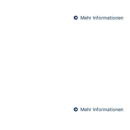
Wärme und ein komfortables Raumklima.
Mehr Informationen
Schwimmender Estrich in
Oberaula
Schwimmender Estrich wird auf einer Dämmschicht
verlegt und kommt ohne direkte Verbindung zum
Baukörper aus. Dadurch bietet er hervorragenden
Wärme- und Schallschutz. Ideal für Wohnräume und
Mehrfamilienhäuser – präzise ausgeführt von
unserem erfahrenen Estrich-Team.
Mehr Informationen