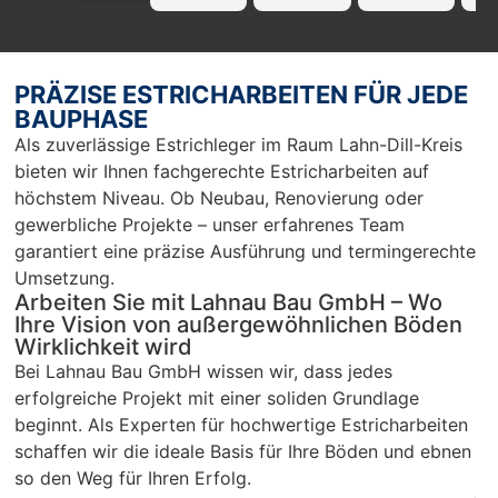
profissi
La
onell!!! 
Ba
Nur zu 
we
empfeh
mp
PRÄZISE ESTRICHARBEITEN FÜR JEDE
len…
en
BAUPHASE
r 
Als zuverlässige Estrichleger im Raum Lahn-Dill-Kreis
Ar
bieten wir Ihnen fachgerechte Estricharbeiten auf
Sc
höchstem Niveau. Ob Neubau, Renovierung oder
un
gewerbliche Projekte – unser erfahrenes Team
pü
garantiert eine präzise Ausführung und termingerechte
c
Umsetzung.
Arbeiten Sie mit Lahnau Bau GmbH – Wo
Ihre Vision von außergewöhnlichen Böden
Wirklichkeit wird
Bei Lahnau Bau GmbH wissen wir, dass jedes
erfolgreiche Projekt mit einer soliden Grundlage
beginnt. Als Experten für hochwertige Estricharbeiten
schaffen wir die ideale Basis für Ihre Böden und ebnen
so den Weg für Ihren Erfolg.