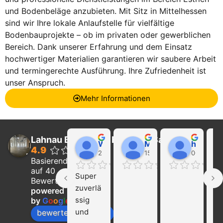
und Bodenbeläge anzubieten. Mit Sitz in Mittelhessen
sind wir Ihre lokale Anlaufstelle für vielfältige
Bodenbauprojekte – ob im privaten oder gewerblichen
Bereich. Dank unserer Erfahrung und dem Einsatz
hochwertiger Materialien garantieren wir saubere Arbeit
und termingerechte Ausführung. Ihre Zufriedenheit ist
unser Anspruch.
Mehr Informationen
Lahnau Bau GmbH Estrich & Sanierung
Walter Wider
Marcel Becker
hayat Nikolaeva
4.9
22:21 01 Feb 24
15:39 31 Jan 24
00:29 16 
Basierend
auf 40
Super 
Ich
Bewertungen
zuverlä
ka
powered
ssig 
die
by
G
o
o
g
l
e
und 
Fi
bewerte uns auf