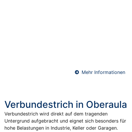
Abdichtungen in
Oberaula
Professionelle Abdichtungen sind essenziell für den
langfristigen Schutz von Bauwerken. Ob Keller, Bad
oder Bodenfläche – wir sorgen mit hochwertigen
Materialien und präziser Ausführung für eine
sichere und dauerhafte Abdichtung gegen
Feuchtigkeit.
Mehr Informationen
Verbundestrich in Oberaula
Verbundestrich wird direkt auf dem tragenden
Untergrund aufgebracht und eignet sich besonders für
hohe Belastungen in Industrie, Keller oder Garagen.