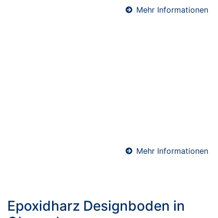
Mehr Informationen
Schnellestrich in Oberaula
Schnellestrich ist die ideale Lösung, wenn es auf
kurze Bauzeiten ankommt. Durch seine schnelle
Trocknung ist er bereits nach wenigen Tagen
belegreif – perfekt für Sanierungen,
Gewerbeobjekte oder zeitkritische Bauprojekte. Wir
verarbeiten hochwertige Schnellzement-Estriche für
maximale Effizienz und Terminsicherheit.
Mehr Informationen
Epoxidharz Designboden in