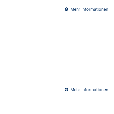
Mehr Informationen
Abdichtungen in
Wallertheim
Professionelle Abdichtungen sind essenziell für den
langfristigen Schutz von Bauwerken. Ob Keller, Bad
oder Bodenfläche – wir sorgen mit hochwertigen
Materialien und präziser Ausführung für eine
sichere und dauerhafte Abdichtung gegen
Feuchtigkeit.
Mehr Informationen