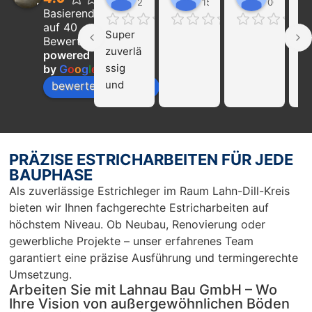
22:21 01 Feb 24
15:39 31 Jan 24
00:29 16 
Basierend
auf 40
Super 
Ich
Bewertungen
zuverlä
ka
powered
ssig 
die
by
G
o
o
g
l
e
und 
Fi
bewerte uns auf
profissi
La
onell!!! 
Ba
Nur zu 
we
empfeh
mp
PRÄZISE ESTRICHARBEITEN FÜR JEDE
len…
en
BAUPHASE
r 
Als zuverlässige Estrichleger im Raum Lahn-Dill-Kreis
Ar
bieten wir Ihnen fachgerechte Estricharbeiten auf
Sc
höchstem Niveau. Ob Neubau, Renovierung oder
un
gewerbliche Projekte – unser erfahrenes Team
pü
garantiert eine präzise Ausführung und termingerechte
c
Umsetzung.
Arbeiten Sie mit Lahnau Bau GmbH – Wo
Ihre Vision von außergewöhnlichen Böden