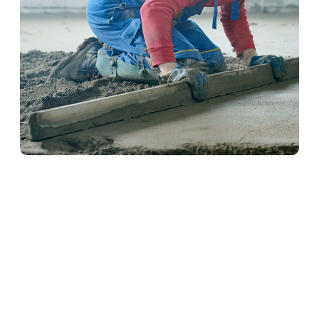
Schwimmender Estrich in
Wallertheim
Schwimmender Estrich wird auf einer Dämmschicht
verlegt und kommt ohne direkte Verbindung zum
Baukörper aus. Dadurch bietet er hervorragenden
Wärme- und Schallschutz. Ideal für Wohnräume und
Mehrfamilienhäuser – präzise ausgeführt von
unserem erfahrenen Estrich-Team.