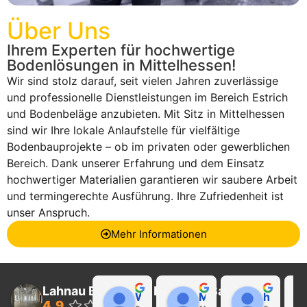
Über Uns
Ihrem Experten für hochwertige
Bodenlösungen in Mittelhessen!
Wir sind stolz darauf, seit vielen Jahren zuverlässige
und professionelle Dienstleistungen im Bereich Estrich
und Bodenbeläge anzubieten. Mit Sitz in Mittelhessen
sind wir Ihre lokale Anlaufstelle für vielfältige
Bodenbauprojekte – ob im privaten oder gewerblichen
Bereich. Dank unserer Erfahrung und dem Einsatz
hochwertiger Materialien garantieren wir saubere Arbeit
und termingerechte Ausführung. Ihre Zufriedenheit ist
unser Anspruch.
Mehr Informationen
Lahnau Bau GmbH Estrich & Sanierung
Walter Wider
Marcel Becker
hayat Nikolaeva
4.9