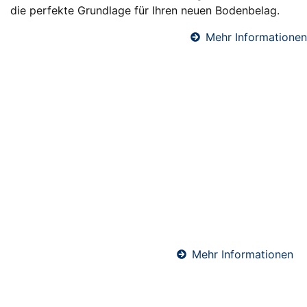
die perfekte Grundlage für Ihren neuen Bodenbelag.
Mehr Informationen
Fußbodendämmung in Wallertheim
Eine professionelle Fußbodendämmung sorgt für
angenehme Raumtemperaturen, reduziert
Heizkosten und verbessert den Schallschutz. Wir
verlegen hochwertige Dämmsysteme unter
Estrichböden – ideal für Neubauten und
Sanierungen. Perfekt abgestimmt auf Ihre
Anforderungen und die geltenden Energiestandards.
Mehr Informationen