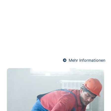
Heizestrich in
Wallertheim
Heizestrich ist die ideale Lösung für
Fußbodenheizungen. Er sorgt für eine optimale
Wärmeverteilung und schützt gleichzeitig die
Heizrohre. Unser Team verlegt Heizestrich
fachgerecht und termingerecht – für angenehme
Wärme und ein komfortables Raumklima.
Mehr Informationen