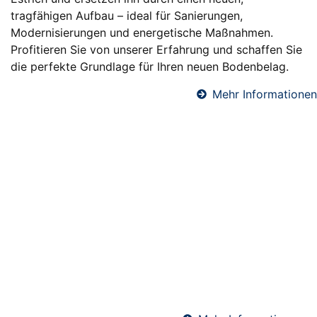
tragfähigen Aufbau – ideal für Sanierungen,
Modernisierungen und energetische Maßnahmen.
Profitieren Sie von unserer Erfahrung und schaffen Sie
die perfekte Grundlage für Ihren neuen Bodenbelag.
Mehr Informationen
Fußbodendämmung in Weisel
Eine professionelle Fußbodendämmung sorgt für
angenehme Raumtemperaturen, reduziert
Heizkosten und verbessert den Schallschutz. Wir
verlegen hochwertige Dämmsysteme unter
Estrichböden – ideal für Neubauten und
Sanierungen. Perfekt abgestimmt auf Ihre
Anforderungen und die geltenden Energiestandards.