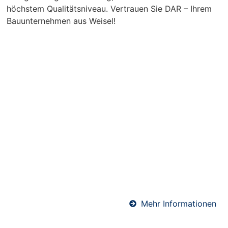
höchstem Qualitätsniveau. Vertrauen Sie DAR – Ihrem
Bauunternehmen aus Weisel!
Heizestrich in Weisel
Heizestrich ist die ideale Lösung für
Fußbodenheizungen. Er sorgt für eine optimale
Wärmeverteilung und schützt gleichzeitig die
Heizrohre. Unser Team verlegt Heizestrich
fachgerecht und termingerecht – für angenehme
Wärme und ein komfortables Raumklima.
Mehr Informationen