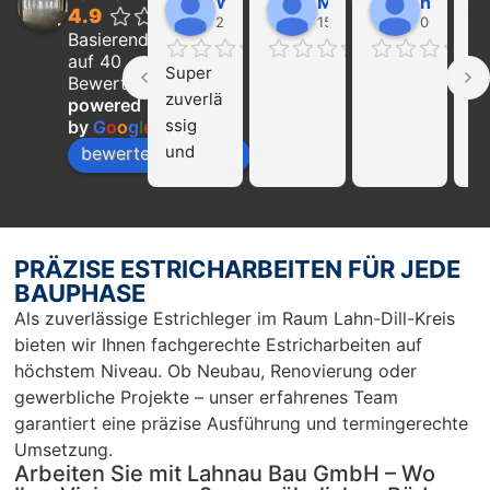
Walter Wider
Marcel Becker
hayat Nikolaeva
4.9
22:21 01 Feb 24
15:39 31 Jan 24
00:29 16 
Basierend
auf 40
Super 
Ich
Bewertungen
zuverlä
ka
powered
ssig 
die
by
G
o
o
g
l
e
und 
Fi
bewerte uns auf
profissi
La
onell!!! 
Ba
Nur zu 
we
empfeh
mp
PRÄZISE ESTRICHARBEITEN FÜR JEDE
len…
en
BAUPHASE
r 
Als zuverlässige Estrichleger im Raum Lahn-Dill-Kreis
Ar
bieten wir Ihnen fachgerechte Estricharbeiten auf
Sc
höchstem Niveau. Ob Neubau, Renovierung oder
un
gewerbliche Projekte – unser erfahrenes Team
pü
garantiert eine präzise Ausführung und termingerechte
c
Umsetzung.
Arbeiten Sie mit Lahnau Bau GmbH – Wo