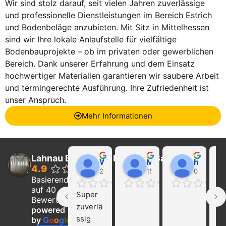
Wir sind stolz darauf, seit vielen Jahren zuverlässige
und professionelle Dienstleistungen im Bereich Estrich
und Bodenbeläge anzubieten. Mit Sitz in Mittelhessen
sind wir Ihre lokale Anlaufstelle für vielfältige
Bodenbauprojekte – ob im privaten oder gewerblichen
Bereich. Dank unserer Erfahrung und dem Einsatz
hochwertiger Materialien garantieren wir saubere Arbeit
und termingerechte Ausführung. Ihre Zufriedenheit ist
unser Anspruch.
Mehr Informationen
Lahnau Bau GmbH Estrich & Sanierung
Walter Wider
Marcel Becker
hayat Nikolaeva
4.9
22:21 01 Feb 24
15:39 31 Jan 24
00:29 16 
Basierend
auf 40
Super 
Ich
Bewertungen
zuverlä
ka
powered
ssig 
die
by
G
o
o
g
l
e