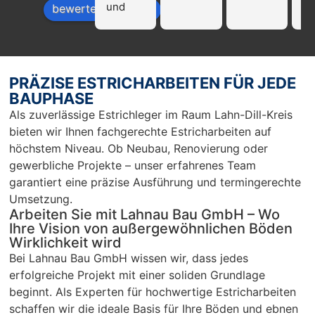
und 
Fi
bewerte uns auf
profissi
La
onell!!! 
Ba
Nur zu 
we
empfeh
mp
PRÄZISE ESTRICHARBEITEN FÜR JEDE
len…
en
BAUPHASE
r 
Als zuverlässige Estrichleger im Raum Lahn-Dill-Kreis
Ar
bieten wir Ihnen fachgerechte Estricharbeiten auf
Sc
höchstem Niveau. Ob Neubau, Renovierung oder
un
gewerbliche Projekte – unser erfahrenes Team
pü
garantiert eine präzise Ausführung und termingerechte
c
Umsetzung.
Arbeiten Sie mit Lahnau Bau GmbH – Wo
Ihre Vision von außergewöhnlichen Böden
Wirklichkeit wird
Bei Lahnau Bau GmbH wissen wir, dass jedes
erfolgreiche Projekt mit einer soliden Grundlage
beginnt. Als Experten für hochwertige Estricharbeiten
schaffen wir die ideale Basis für Ihre Böden und ebnen