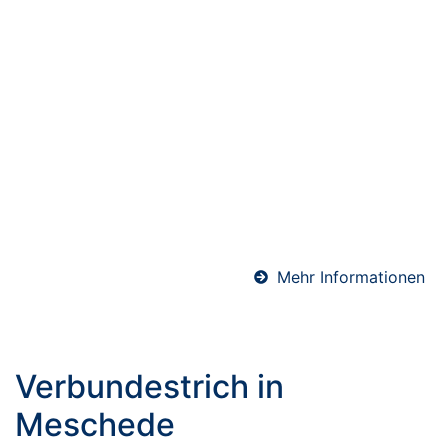
Abdichtungen in
Meschede
Professionelle Abdichtungen sind essenziell für den
langfristigen Schutz von Bauwerken. Ob Keller, Bad
oder Bodenfläche – wir sorgen mit hochwertigen
Materialien und präziser Ausführung für eine
sichere und dauerhafte Abdichtung gegen
Feuchtigkeit.
Mehr Informationen
Verbundestrich in
Meschede