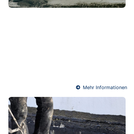
Schwimmender Estrich in
Mertloch
Schwimmender Estrich wird auf einer Dämmschicht
verlegt und kommt ohne direkte Verbindung zum
Baukörper aus. Dadurch bietet er hervorragenden
Wärme- und Schallschutz. Ideal für Wohnräume und
Mehrfamilienhäuser – präzise ausgeführt von
unserem erfahrenen Estrich-Team.
Mehr Informationen