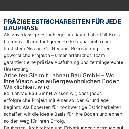
onell!!! 
Ba
Nur zu 
we
empfeh
mp
PRÄZISE ESTRICHARBEITEN FÜR JEDE
len…
en
BAUPHASE
r 
Als zuverlässige Estrichleger im Raum Lahn-Dill-Kreis
Ar
bieten wir Ihnen fachgerechte Estricharbeiten auf
Sc
höchstem Niveau. Ob Neubau, Renovierung oder
un
gewerbliche Projekte – unser erfahrenes Team
pü
garantiert eine präzise Ausführung und termingerechte
c
Umsetzung.
Arbeiten Sie mit Lahnau Bau GmbH – Wo
Ihre Vision von außergewöhnlichen Böden
Wirklichkeit wird
Bei Lahnau Bau GmbH wissen wir, dass jedes
erfolgreiche Projekt mit einer soliden Grundlage
beginnt. Als Experten für hochwertige Estricharbeiten
schaffen wir die ideale Basis für Ihre Böden und ebnen
so den Weg für Ihren Erfolg.
Bauherren, Architekten und Privatkunden vertrauen auf