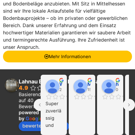
und Bodenbeläge anzubieten. Mit Sitz in Mittelhessen
sind wir Ihre lokale Anlaufstelle für vielfältige
Bodenbauprojekte – ob im privaten oder gewerblichen
Bereich. Dank unserer Erfahrung und dem Einsatz
hochwertiger Materialien garantieren wir saubere Arbeit
und termingerechte Ausführung. Ihre Zufriedenheit ist
unser Anspruch.
Mehr Informationen
Lahnau Bau GmbH Estrich & Sanierung
Walter Wider
Marcel Becker
hayat Nikolaeva
4.9
22:21 01 Feb 24
15:39 31 Jan 24
00:29 16 
Basierend
auf 40
Super 
Ich
Bewertungen
zuverlä
ka
powered
ssig 
die
by
G
o
o
g
l
e
und 
Fi
bewerte uns auf
profissi
La