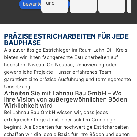
und 
Fi
bewerte uns auf
profissi
La
onell!!! 
Ba
Nur zu 
we
empfeh
mp
PRÄZISE ESTRICHARBEITEN FÜR JEDE
len…
en
BAUPHASE
r 
Als zuverlässige Estrichleger im Raum Lahn-Dill-Kreis
Ar
bieten wir Ihnen fachgerechte Estricharbeiten auf
Sc
höchstem Niveau. Ob Neubau, Renovierung oder
un
gewerbliche Projekte – unser erfahrenes Team
pü
garantiert eine präzise Ausführung und termingerechte
c
Umsetzung.
Arbeiten Sie mit Lahnau Bau GmbH – Wo
Ihre Vision von außergewöhnlichen Böden
Wirklichkeit wird
Bei Lahnau Bau GmbH wissen wir, dass jedes
erfolgreiche Projekt mit einer soliden Grundlage
beginnt. Als Experten für hochwertige Estricharbeiten
schaffen wir die ideale Basis für Ihre Böden und ebnen