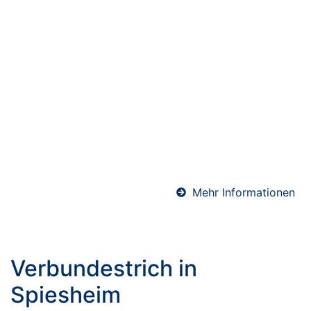
Abdichtungen in
Spiesheim
Professionelle Abdichtungen sind essenziell für den
langfristigen Schutz von Bauwerken. Ob Keller, Bad
oder Bodenfläche – wir sorgen mit hochwertigen
Materialien und präziser Ausführung für eine
sichere und dauerhafte Abdichtung gegen
Feuchtigkeit.
Mehr Informationen
Verbundestrich in
Spiesheim