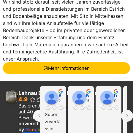
Wir sind stolz darauf, seit vielen Jahren zuverlässige
und professionelle Dienstleistungen im Bereich Estrich
und Bodenbeläge anzubieten. Mit Sitz in Mittelhessen
sind wir Ihre lokale Anlaufstelle für vielfältige
Bodenbauprojekte – ob im privaten oder gewerblichen
Bereich. Dank unserer Erfahrung und dem Einsatz
hochwertiger Materialien garantieren wir saubere Arbeit
und termingerechte Ausführung. Ihre Zufriedenheit ist
unser Anspruch.
Mehr Informationen
Lahnau Bau GmbH Estrich & Sanierung
Walter Wider
Marcel Becker
hayat Nikolaeva
4.9
22:21 01 Feb 24
15:39 31 Jan 24
00:29 16 
Basierend
auf 40
Super 
Ich
Bewertungen
zuverlä
ka
powered
ssig 
die
by
G
o
o
g
l
e