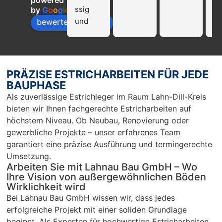
powered
ssig 
die
by
G
o
o
g
l
e
und 
Fi
bewerte uns auf
profissi
La
onell!!! 
Ba
Nur zu 
we
empfeh
mp
PRÄZISE ESTRICHARBEITEN FÜR JEDE
len…
en
BAUPHASE
r 
Als zuverlässige Estrichleger im Raum Lahn-Dill-Kreis
Ar
bieten wir Ihnen fachgerechte Estricharbeiten auf
Sc
höchstem Niveau. Ob Neubau, Renovierung oder
un
gewerbliche Projekte – unser erfahrenes Team
pü
garantiert eine präzise Ausführung und termingerechte
c
Umsetzung.
Arbeiten Sie mit Lahnau Bau GmbH – Wo
Ihre Vision von außergewöhnlichen Böden
Wirklichkeit wird
Bei Lahnau Bau GmbH wissen wir, dass jedes
erfolgreiche Projekt mit einer soliden Grundlage
beginnt. Als Experten für hochwertige Estricharbeiten