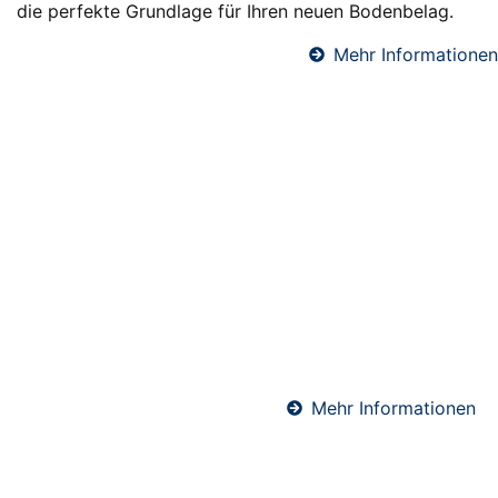
die perfekte Grundlage für Ihren neuen Bodenbelag.
Mehr Informationen
Fußbodendämmung in Stadtallendorf
Eine professionelle Fußbodendämmung sorgt für
angenehme Raumtemperaturen, reduziert
Heizkosten und verbessert den Schallschutz. Wir
verlegen hochwertige Dämmsysteme unter
Estrichböden – ideal für Neubauten und
Sanierungen. Perfekt abgestimmt auf Ihre
Anforderungen und die geltenden Energiestandards.
Mehr Informationen
Anhydritestrich in Stadtallendorf