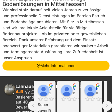
Bodenlösungen in Mittelhessen!
Wir sind stolz darauf, seit vielen Jahren zuverlässige
und professionelle Dienstleistungen im Bereich Estrich
und Bodenbeläge anzubieten. Mit Sitz in Mittelhessen
sind wir Ihre lokale Anlaufstelle für vielfältige
Bodenbauprojekte – ob im privaten oder gewerblichen
Bereich. Dank unserer Erfahrung und dem Einsatz
hochwertiger Materialien garantieren wir saubere Arbeit
und termingerechte Ausführung. Ihre Zufriedenheit ist
unser Anspruch.
Mehr Informationen
Lahnau Bau GmbH Estrich & Sanierung
Walter Wider
Marcel Becker
hayat Nikolaeva
4.9
22:21 01 Feb 24
15:39 31 Jan 24
00:29 16 
Basierend
auf 40
Super 
Ich
Bewertungen
zuverlä
ka