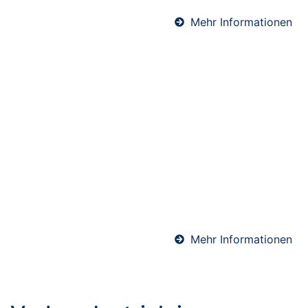
Mehr Informationen
Abdichtungen in
Stadtallendorf
Professionelle Abdichtungen sind essenziell für den
langfristigen Schutz von Bauwerken. Ob Keller, Bad
oder Bodenfläche – wir sorgen mit hochwertigen
Materialien und präziser Ausführung für eine
sichere und dauerhafte Abdichtung gegen
Feuchtigkeit.
Mehr Informationen