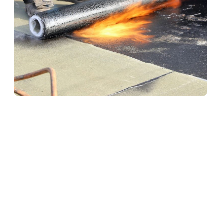
Abdichtungen in
Staufenberg
Professionelle Abdichtungen sind essenziell für den
langfristigen Schutz von Bauwerken. Ob Keller, Bad
oder Bodenfläche – wir sorgen mit hochwertigen
Materialien und präziser Ausführung für eine
sichere und dauerhafte Abdichtung gegen
Feuchtigkeit.