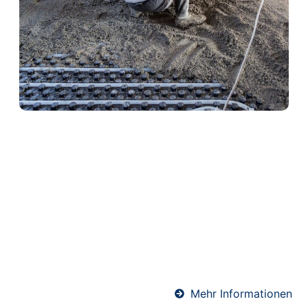
Heizestrich in
Staufenberg
Heizestrich ist die ideale Lösung für
Fußbodenheizungen. Er sorgt für eine optimale
Wärmeverteilung und schützt gleichzeitig die
Heizrohre. Unser Team verlegt Heizestrich
fachgerecht und termingerecht – für angenehme
Wärme und ein komfortables Raumklima.
Mehr Informationen