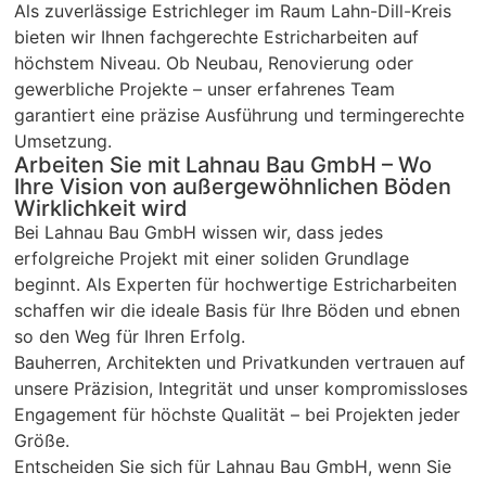
r 
Als zuverlässige Estrichleger im Raum Lahn-Dill-Kreis
Ar
bieten wir Ihnen fachgerechte Estricharbeiten auf
Sc
höchstem Niveau. Ob Neubau, Renovierung oder
un
gewerbliche Projekte – unser erfahrenes Team
pü
garantiert eine präzise Ausführung und termingerechte
c
Umsetzung.
Arbeiten Sie mit Lahnau Bau GmbH – Wo
Ihre Vision von außergewöhnlichen Böden
Wirklichkeit wird
Bei Lahnau Bau GmbH wissen wir, dass jedes
erfolgreiche Projekt mit einer soliden Grundlage
beginnt. Als Experten für hochwertige Estricharbeiten
schaffen wir die ideale Basis für Ihre Böden und ebnen
so den Weg für Ihren Erfolg.
Bauherren, Architekten und Privatkunden vertrauen auf
unsere Präzision, Integrität und unser kompromissloses
Engagement für höchste Qualität – bei Projekten jeder
Größe.
Entscheiden Sie sich für Lahnau Bau GmbH, wenn Sie